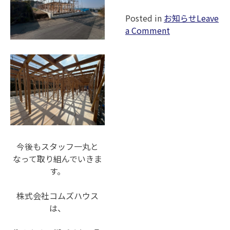
Posted in
お知らせ
Leave
on
a Comment
非
住
宅
建
築
の
基
礎
工
今後もスタッフ一丸と
事
なって取り組んでいきま
着
す。
工！
事
株式会社コムズハウス
業
は、
を
支