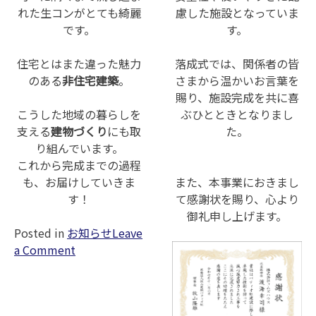
れた生コンがとても綺麗
慮した施設となっていま
です。
す。
住宅とはまた違った魅力
落成式では、関係者の皆
のある
非住宅建築
。
さまから温かいお言葉を
賜り、施設完成を共に喜
こうした地域の暮らしを
ぶひとときとなりまし
支える
建物づくり
にも取
た。
り組んでいます。
これから完成までの過程
も、お届けしていきま
また、本事業におきまし
す！
て感謝状を賜り、心より
御礼申し上げます。
Posted in
お知らせ
Leave
on
a Comment
【日
中
サー