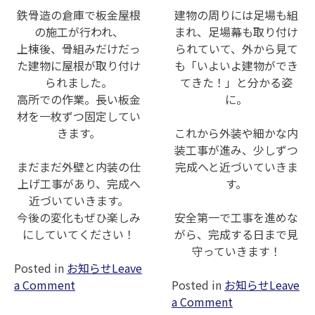
鉄骨造の倉庫で板金屋根
建物の周りには足場も組
の施工が行われ、
まれ、足場幕も取り付け
上棟後、骨組みだけだっ
られていて、外から見て
た建物に屋根が取り付け
も「いよいよ建物ができ
られました。
てきた！」と分かる姿
高所での作業。長い板金
に。
材を一枚ずつ固定してい
きます。
これから外装や細かな内
装工事が進み、少しずつ
まだまだ外壁と内装の仕
完成へと近づいていきま
上げ工事があり、完成へ
す。
近づいていきます。
今後の変化もぜひ楽しみ
安全第一で工事を進めな
にしていてください！
がら、完成する日まで見
守っていきます！
Posted in
お知らせ
Leave
on
a Comment
Posted in
お知らせ
Leave
鉄
on
a Comment