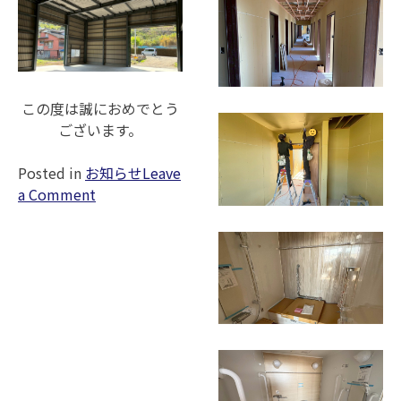
この度は誠におめでとう
ございます。
Posted in
お知らせ
Leave
on
a Comment
非
住
宅
【鉄
骨
倉
庫】
の
お