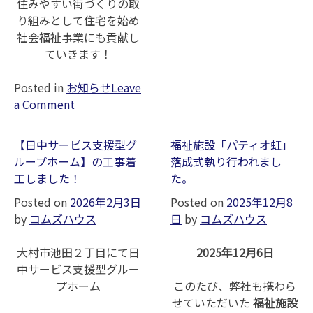
住みやすい街づくりの取
え
り組みとして住宅を始め
る
社会福祉事業にも貢献し
大
ていきます！
事
な
Posted in
お知らせ
Leave
第
on
a Comment
一
【日
歩
中
【日中サービス支援型グ
福祉施設「パティオ虹」
を
サー
ループホーム】の工事着
落成式執り行われまし
ス
ビ
工しました！
た。
ター
ス
ト！
Posted on
2026年2月3日
Posted on
2025年12月8
支
by
コムズハウス
日
by
コムズハウス
援
型
大村市池田２丁目にて日
2025年12月6日
グ
中サービス支援型グルー
ルー
プホーム
このたび、弊社も携わら
プ
せていただいた
福祉施設
ホー