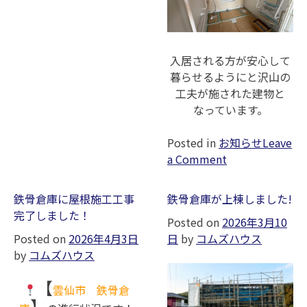
引
渡
し！
入居される方が安心して
暮らせるようにと沢山の
工夫が施された建物と
なっています。
Posted in
お知らせ
Leave
on
a Comment
【日
中
鉄骨倉庫に屋根施工工事
鉄骨倉庫が上棟しました!
サー
完了しました！
Posted on
2026年3月10
ビ
Posted on
2026年4月3日
日
by
コムズハウス
ス
by
コムズハウス
支
援
【
雲仙市 鉄骨倉
型
】
グ