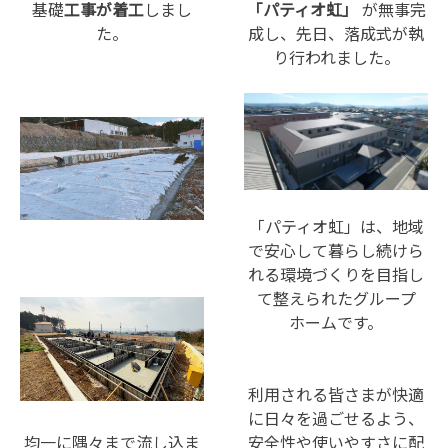
基礎
工事が着工
しまし
「パティオ虹」
が無事完
ム】
た。
成し、先日、落成式が執
上
り行われました。
棟
し
ま
し
た！
「パティオ虹」は、地域
で安心して暮らし続けら
れる環境づくりを目指し
て整えられたグループ
ホームです。
利用される皆さまが快適
に日々を過ごせるよう、
均一に隅々まで流し込ま
安全性や使いやすさに配