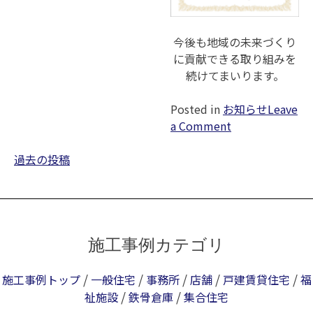
ビ
ス
支
今後も地域の未来づくり
援
に貢献できる取り組みを
型
続けてまいります。
グ
ルー
Posted in
お知らせ
Leave
プ
on
a Comment
ホー
福
ム】
投
祉
過去の投稿
の
稿
施
工
ナ
設
事
ビ
「パ
着
ゲー
ティ
工
ショ
オ
施工事例カテゴリ
し
ン
虹」
ま
落
/
/
/
/
/
施工事例トップ
一般住宅
事務所
店舗
戸建賃貸住宅
福
し
成
/
/
祉施設
鉄骨倉庫
集合住宅
た！
式