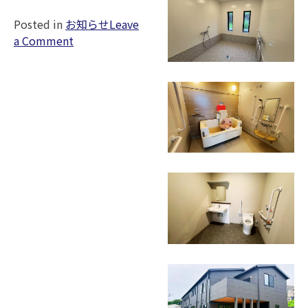
Posted in
お知らせ
Leave
on
a Comment
家
族
葬
ホー
ル
様
の
地
鎮
祭
を
行
い
ま
し
た。