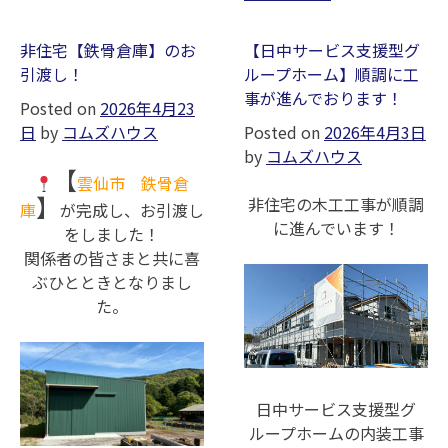
【日
中
非住宅【鉄骨倉庫】のお
【日中サービス支援型グ
サー
引渡し！
ループホーム】順調に工
ビ
事が進んでおります！
Posted on
2026年4月23
ス
日
by
コムズハウス
Posted on
2026年4月3日
支
by
コムズハウス
援
【
雲仙市 鉄骨倉
型
】
非住宅の木工工事が順調
グ
庫
が完成し、お引渡し
に進んでいます！
ルー
をしました！
プ
関係者の皆さまと共に喜
ホー
ぶひとときとなりまし
ム】
た。
の
お
引
渡
日中サービス支援型グ
し。
ループホームの内装工事