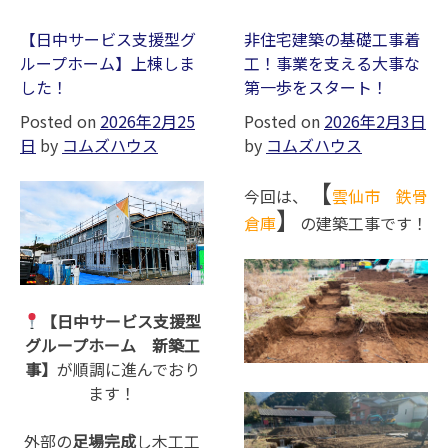
骨
鉄
倉
骨
【日中サービス支援型グ
非住宅建築の基礎工事着
庫
倉
ループホーム】上棟しま
工！事業を支える大事な
に
庫
した！
第一歩をスタート！
屋
が
Posted on
2026年2月25
Posted on
2026年2月3日
根
上
日
by
コムズハウス
by
コムズハウス
施
棟
工
し
【
工
今回は、
ま
雲仙市 鉄骨
】
事
し
倉庫
の建築工事です！
完
た!
了
し
ま
【日中サービス支援型
し
グループホーム 新築工
た！
事】
が順調に進んでおり
ます！
外部の
足場完成
し木工工