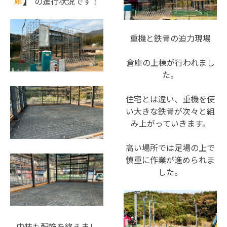
庫
の進行状況です！
ルー
プ
ホー
重機と鉄骨の迫力現場
ム】
順
倉庫の上棟が行われまし
調
た。
に
工
住宅とは違い、重機を使
事
い大きな鉄骨が次々と組
が
み上がっていきます。
進
ん
高い場所では足場の上で
で
慎重に作業が進められま
お
した。
り
ま
す！
内装も配筋を終えまし